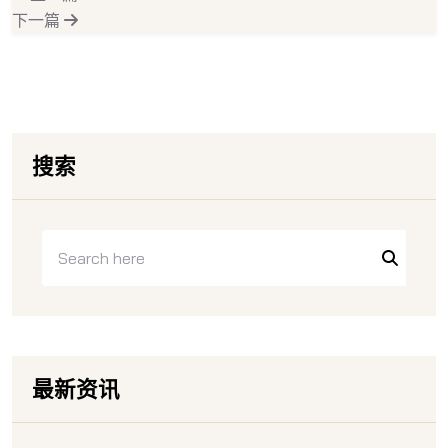
下一篇
搜索
最新资讯