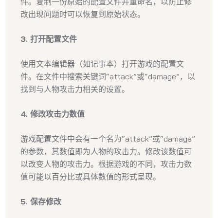
件。复制一份原始的配置文件并重命名，以防止修
改出现问题时可以恢复到原始状态。
3. 打开配置文件
使用文本编辑器（如记事本）打开游戏的配置文
件。在文件中搜索关键词“attack”或“damage”，以
找到与人物攻击力相关的设置。
4. 修改攻击力数值
游戏配置文件中会有一个名为“attack”或“damage”
的参数，其数值即为人物的攻击力。修改该数值可
以改变人物的攻击力。根据游戏的不同，攻击力数
值可能以百分比或具体数值的形式呈现。
5. 保存修改