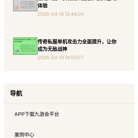
体验
2026-04-14 13:44:04
传奇私服单机攻击力全面提升，让你
成为无敌战神
2026-04-13 14:03:57
导航
APP下载九游会平台
案例中心