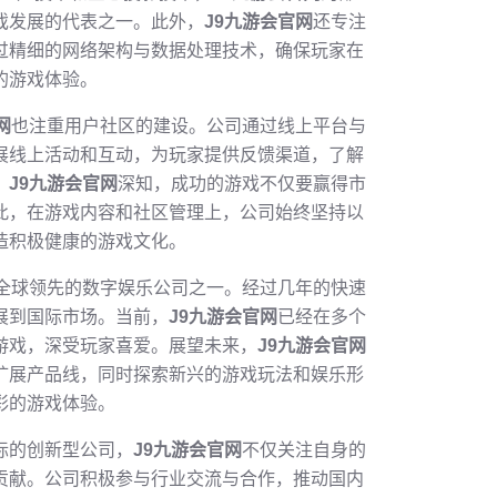
戏发展的代表之一。此外，
J9九游会官网
还专注
过精细的网络架构与数据处理技术，确保玩家在
的游戏体验。
网
也注重用户社区的建设。公司通过线上平台与
展线上活动和互动，为玩家提供反馈渠道，了解
。
J9九游会官网
深知，成功的游戏不仅要赢得市
此，在游戏内容和社区管理上，公司始终坚持以
造积极健康的游戏文化。
全球领先的数字娱乐公司之一。经过几年的快速
展到国际市场。当前，
J9九游会官网
已经在多个
游戏，深受玩家喜爱。展望未来，
J9九游会官网
扩展产品线，同时探索新兴的游戏玩法和娱乐形
彩的游戏体验。
际的创新型公司，
J9九游会官网
不仅关注自身的
贡献。公司积极参与行业交流与合作，推动国内