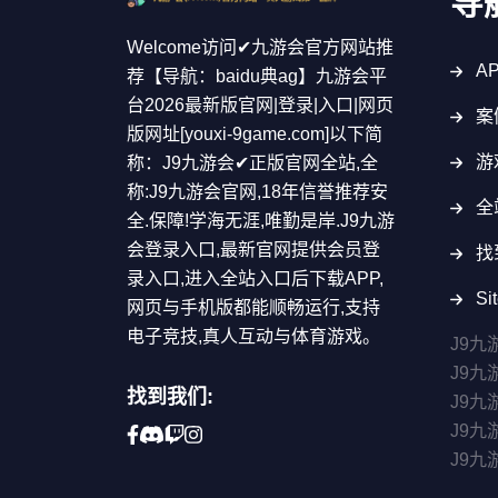
导
Welcome访问✔九游会官方网站推
A
荐【导航：baidu典ag】九游会平
台2026最新版官网|登录|入口|网页
案
版网址[youxi-9game.com]以下简
游
称：J9九游会✔正版官网全站,全
称:J9九游会官网,18年信誉推荐安
全
全.保障!学海无涯,唯勤是岸.J9九游
会登录入口,最新官网提供会员登
找
录入口,进入全站入口后下载APP,
Si
网页与手机版都能顺畅运行,支持
电子竞技,真人互动与体育游戏。
J9
J9
找到我们:
J9
J9九
J9九