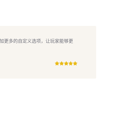
加更多的自定义选项，让玩家能够更