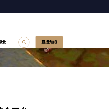
游会
直接预约